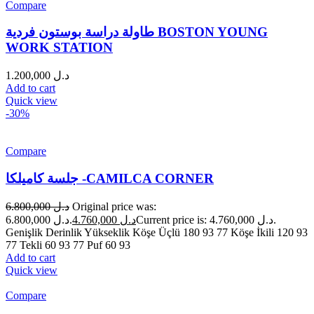
Compare
طاولة دراسة بوستون فردية BOSTON YOUNG
WORK STATION
1.200,000
د.ل
Add to cart
Quick view
-30%
Compare
جلسة كاميلكا -CAMILCA CORNER
6.800,000
د.ل
Original price was:
د.ل 6.800,000.
4.760,000
د.ل
Current price is: د.ل 4.760,000.
Genişlik Derinlik Yükseklik Köşe Üçlü 180 93 77 Köşe İkili 120 93
77 Tekli 60 93 77 Puf 60 93
Add to cart
Quick view
Compare