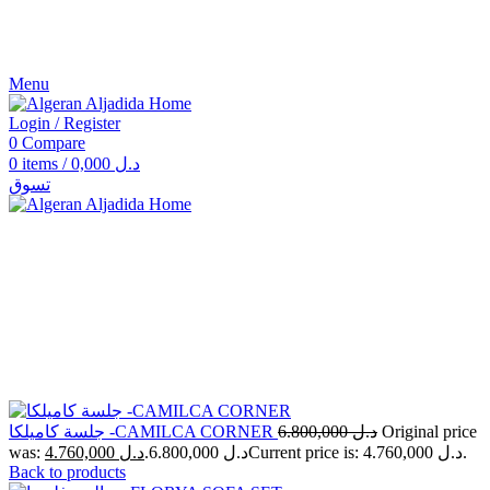
Menu
Login / Register
0
Compare
0
items
/
0,000
د.ل
تسوق
Click to enlarge
جلسة كاميلكا -CAMILCA CORNER
6.800,000
د.ل
Original price
4.760,000
د.ل
was: د.ل 6.800,000.
Current price is: د.ل 4.760,000.
Back to products