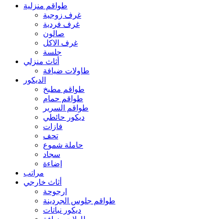
طواقم منزلية
غرف زوجية
غرف فردية
صالون
غرف الاكل
جلسة
أثاث منزلي
طاولات ضيافة
الديكور
طواقم مطبخ
طواقم حمام
طواقم السرير
ديكور حائطي
فازات
تحف
حاملة شموع
سجاد
إضاءة
مراتب
أثاث خارجي
ارجوحة
طواقم جلوس الجردينة
ديكور نباتات