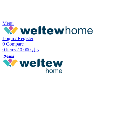
Menu
Login / Register
0
Compare
0
items
/
0,000
د.ل
تسوق