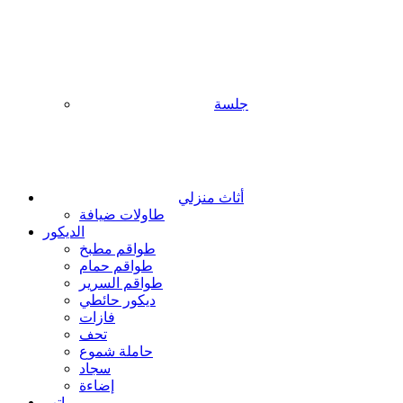
جلسة
أثاث منزلي
طاولات ضيافة
الديكور
طواقم مطبخ
طواقم حمام
طواقم السرير
ديكور حائطي
فازات
تحف
حاملة شموع
سجاد
إضاءة
مراتب