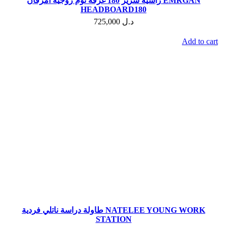
رأسية سرير 180 غرفة نوم زوجية امرقان EMRGAN
HEADBOARD180
725,000
د.ل
Add to cart
طاولة دراسة ناتلي فردية NATELEE YOUNG WORK
STATION