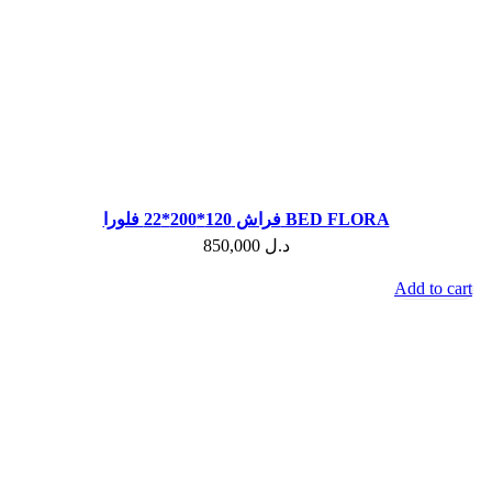
فراش 120*200*22 فلورا BED FLORA
850,000
د.ل
Add to cart