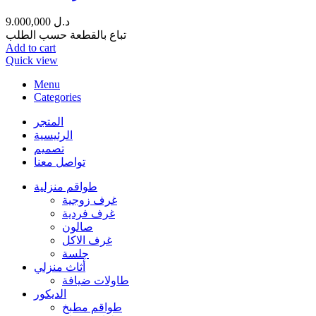
9.000,000
د.ل
تباع بالقطعة حسب الطلب
Add to cart
Quick view
Menu
Categories
المتجر
الرئيسية
تصميم
تواصل معنا
طواقم منزلية
غرف زوجية
غرف فردية
صالون
غرف الاكل
جلسة
أثاث منزلي
طاولات ضيافة
الديكور
طواقم مطبخ