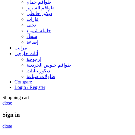
طواقم حمام
طواقم السرير
ديكور حائطي
فازات
تحف
حاملة شموع
سجاد
إضاءة
مراتب
أثاث خارجي
ارجوحة
طواقم جلوس الجردينة
ديكور نباتات
طاولات ضيافة
Compare
Login / Register
Shopping cart
close
Sign in
close