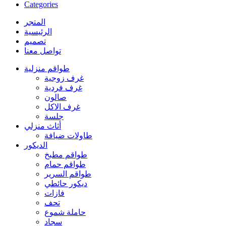
Categories
المتجر
الرئيسية
تصميم
تواصل معنا
طواقم منزلية
غرف زوجية
غرف فردية
صالون
غرف الاكل
جلسة
أثاث منزلي
طاولات ضيافة
الديكور
طواقم مطبخ
طواقم حمام
طواقم السرير
ديكور حائطي
فازات
تحف
حاملة شموع
سجاد