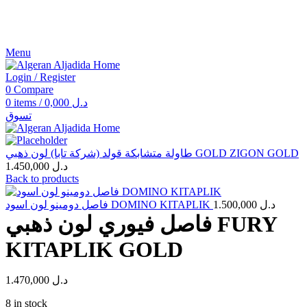
Menu
Login / Register
0
Compare
0
items
/
0,000
د.ل
تسوق
Click to enlarge
طاولة متشابكة قولد (شركة تابا) لون ذهبي GOLD ZIGON GOLD
1.450,000
د.ل
Back to products
فاصل دومينو لون اسود DOMINO KITAPLIK
1.500,000
د.ل
فاصل فيوري لون ذهبي FURY
KITAPLIK GOLD
1.470,000
د.ل
8 in stock