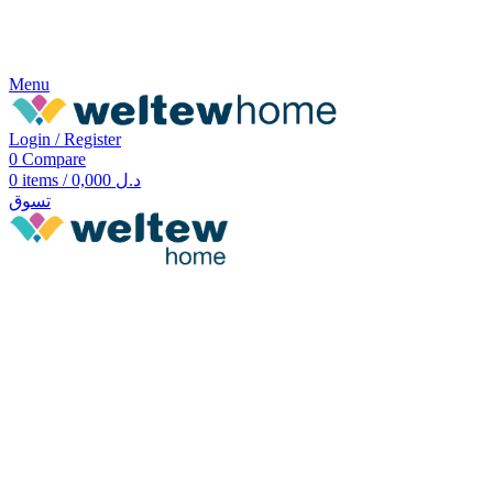
Menu
Login / Register
0
Compare
0
items
/
0,000
د.ل
تسوق